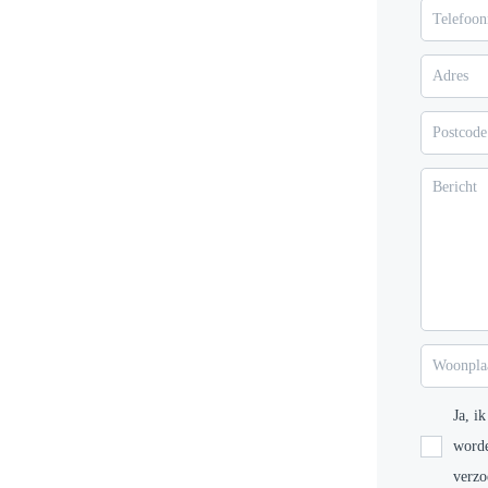
Ja, i
worde
verzo