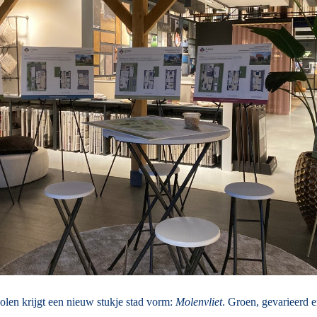
len krijgt een nieuw stukje stad vorm:
Molenvliet
. Groen, gevarieerd e