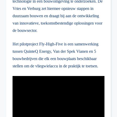
technologie in een bouwomgeving te onderzoeken. De
Vries en Verburg zet hiermee opnieuw stappen in
duurzaam bouwen en draagt bij aan de ontwikkeling
van innovatieve, toekomstbestendige oplossingen voor
de bouwsector.
Het pilotproject Fly-High-Five is een samenwerking
tussen QuinteQ Energy, Van der Spek Vianen en 5
bouwbedrijven die elk een bouwplaats beschikbaar
stellen om de vliegwielaccu in de praktijk te toetsen.