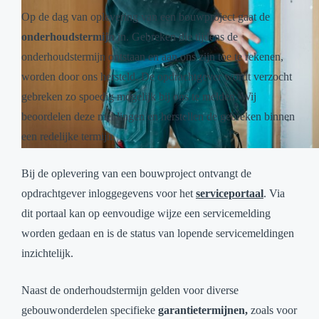
Op de dag van oplevering van een bouwproject gaat de
onderhoudstermijn
in. Gebreken die tijdens de
onderhoudstermijn ontstaan en aan ons zijn toe te rekenen,
worden door ons hersteld. De opdrachtgever wordt verzocht
gebreken zo spoedig mogelijk bij ons te melden. Wij
beoordelen deze meldingen en herstellen de gebreken binnen
een redelijke termijn.
Bij de oplevering van een bouwproject ontvangt de
opdrachtgever inloggegevens voor het
serviceportaal
. Via
dit portaal kan op eenvoudige wijze een servicemelding
worden gedaan en is de status van lopende servicemeldingen
inzichtelijk.
Naast de onderhoudstermijn gelden voor diverse
gebouwonderdelen specifieke
garantietermijnen,
zoals voor